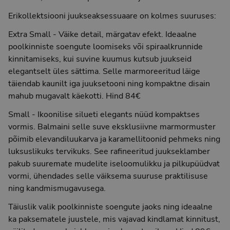
Erikollektsiooni juukseaksessuaare on kolmes suuruses:
Extra Small - Väike detail, märgatav efekt. Ideaalne
poolkinniste soengute loomiseks või spiraalkrunnide
kinnitamiseks, kui suvine kuumus kutsub juukseid
elegantselt üles sättima. Selle marmoreeritud läige
täiendab kaunilt iga juuksetooni ning kompaktne disain
mahub mugavalt käekotti. Hind 84€
Small - Ikoonilise silueti elegants nüüd kompaktses
vormis. Balmaini selle suve eksklusiivne marmormuster
põimib elevandiluukarva ja karamellitoonid pehmeks ning
luksuslikuks tervikuks. See rafineeritud juukseklamber
pakub suuremate mudelite iseloomulikku ja pilkupüüdvat
vormi, ühendades selle väiksema suuruse praktilisuse
ning kandmismugavusega.
Täiuslik valik poolkinniste soengute jaoks ning ideaalne
ka paksematele juustele, mis vajavad kindlamat kinnitust,