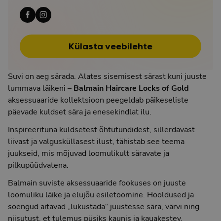
Külasta veebilehte
Suvi on aeg särada. Alates sisemisest särast kuni juuste
lummava läikeni –
Balmain Haircare Locks of Gold
aksessuaaride kollektsioon peegeldab päikeseliste
päevade kuldset sära ja enesekindlat ilu.
Inspireerituna kuldsetest õhtutundidest, sillerdavast
liivast ja valgusküllasest ilust, tähistab see teema
juukseid, mis mõjuvad loomulikult säravate ja
pilkupüüdvatena.
Balmain suviste aksessuaaride fookuses on juuste
loomuliku läike ja elujõu esiletoomine. Hooldused ja
soengud aitavad „lukustada“ juustesse sära, värvi ning
niisutust, et tulemus püsiks kaunis ja kauakestev.