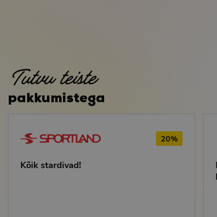
Tutvu teiste
pakkumistega
20%
Kõik stardivad!