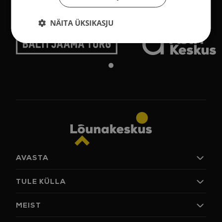
Avasta Astri Grupp
NÄITA ÜKSIKASJU
AVASTA
Poed
TULE KÜLLA
Jook ja söök
Arena
Lahtiolekuajad
MEIST
Pakkumised
Parkimine