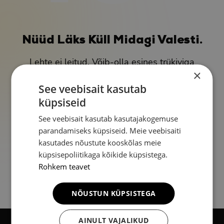
Nüüd Läks Küll Midagi Valesti.
Lehte ei leitud. Võib-olla esines trükiviga
või on lehe asukoht muutunud.
×
See veebisait kasutab
Tagasi avalehele
küpsiseid
See veebisait kasutab kasutajakogemuse
parandamiseks küpsiseid. Meie veebisaiti
kasutades nõustute kooskõlas meie
küpsisepoliitikaga kõikide küpsistega.
Rohkem teavet
NÕUSTUN KÜPSISTEGA
AINULT VAJALIKUD