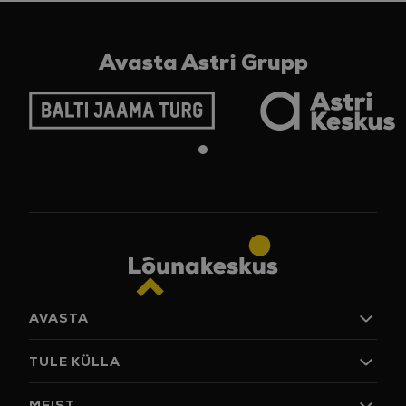
Avasta Astri Grupp
AVASTA
Poed
TULE KÜLLA
Jook ja söök
Arena
Lahtiolekuajad
MEIST