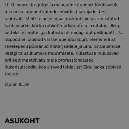
I.L.U. nooruslik, julge ja mänguline ilupood. Kaubavalik,
mis on kujunenud kliendi soovidest ja vajadustest
lähtuvalt. Meilt leiad nii maailmakuulsaid ja armastatud
kaubamärke, kui ka rohkelt uudistooteid ja üllatusi. Ikka
selleks, et Sulle igal külastusel midagi uut pakkuda! I.L.U.
ilupood on läbinud värske uuenduskuuri, oleme erilist
tähelepanu pööranud materjalidele ja Sinu ostuelamuse
veelgi täiuslikumaks muutmisele. Külastuse muudavad
eriliselt meeldivaks meie professionaalsed
ilukonsultandid, kes aitavad leida just Sinu jaoks sobivad
tooted.
Elu on ILUs!
ASUKOHT