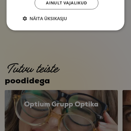
AINULT VAJALIKUD
NÄITA ÜKSIKASJU
Tutvu teiste
poodidega
Optium Grupp Optika