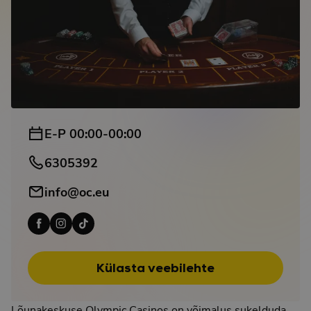
E-P 00:00-00:00
6305392
info@oc.eu
Külasta veebilehte
Lõunakeskuse Olympic Casinos on võimalus sukelduda