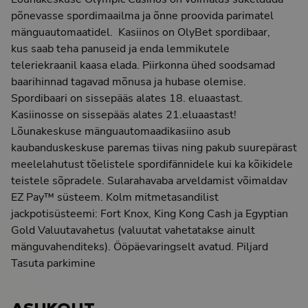
põnevasse spordimaailma ja õnne proovida parimatel
mänguautomaatidel. Kasiinos on OlyBet spordibaar,
kus saab teha panuseid ja enda lemmikutele
teleriekraanil kaasa elada. Piirkonna ühed soodsamad
baarihinnad tagavad mõnusa ja hubase olemise.
Spordibaari on sissepääs alates 18. eluaastast.
Kasiinosse on sissepääs alates 21.eluaastast!
Lõunakeskuse mänguautomaadikasiino asub
kaubanduskeskuse paremas tiivas ning pakub suurepärast
meelelahutust tõelistele spordifännidele kui ka kõikidele
teistele sõpradele. Sularahavaba arveldamist võimaldav
EZ Pay™ süsteem. Kolm mitmetasandilist
jackpotisüsteemi: Fort Knox, King Kong Cash ja Egyptian
Gold Valuutavahetus (valuutat vahetatakse ainult
mänguvahenditeks). Ööpäevaringselt avatud. Piljard
Tasuta parkimine