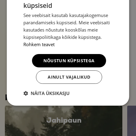
küpsiseid
See veebisait kasutab kasutajakogemuse
parandamiseks küpsiseid. Meie veebisaiti
kasutades nõustute kooskõlas meie
küpsisepoliitikaga kõikide küpsistega.
Rohkem teavet
NÕUSTUN KÜPSISTEGA
AINULT VAJALIKUD
Tutvu teiste
NÄITA ÜKSIKASJU
poodidega
Jahipaun