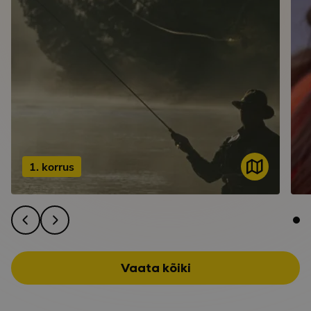
1. korrus
Vaata kõiki