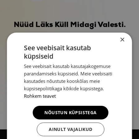
Nüüd Läks Küll Midagi Valesti.
Lehte ei leitud. Võib-olla esines trükiviga
×
või on lehe asukoht muutunud.
See veebisait kasutab
küpsiseid
Tagasi avalehele
See veebisait kasutab kasutajakogemuse
parandamiseks küpsiseid. Meie veebisaiti
kasutades nõustute kooskõlas meie
küpsisepoliitikaga kõikide küpsistega.
Rohkem teavet
NÕUSTUN KÜPSISTEGA
AINULT VAJALIKUD