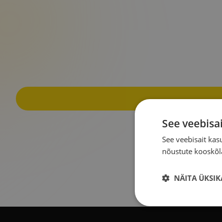
See veebisa
See veebisait ka
nõustute kooskõla
NÄITA ÜKSIK