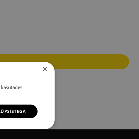
×
 kasutades
ÜPSISTEGA