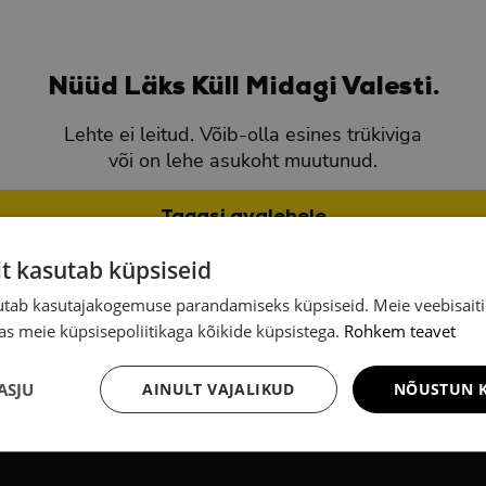
Nüüd Läks Küll Midagi Valesti.
Lehte ei leitud. Võib-olla esines trükiviga
või on lehe asukoht muutunud.
Tagasi avalehele
it kasutab küpsiseid
sutab kasutajakogemuse parandamiseks küpsiseid. Meie veebisaiti
s meie küpsisepoliitikaga kõikide küpsistega.
Rohkem teavet
ASJU
AINULT VAJALIKUD
NÕUSTUN K