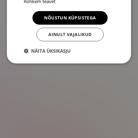
Rohkem teavet
NÕUSTUN KÜPSISTEGA
AINULT VAJALIKUD
NÄITA ÜKSIKASJU