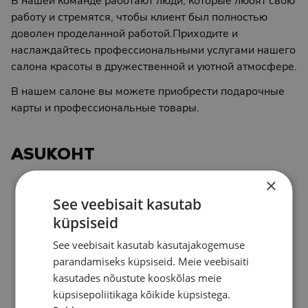
работу и стремятся, чтобы клиент был полностью
доволен проделанной работой.Приходите и
наслаждайтесь профессиональными услугами нашего
салона красоты в дружественной и уютной атмосфере.
В нашем салоне вы можете приобрести подарочные
карты и профессиональные товары.
ASUKOHT
×
See veebisait kasutab
küpsiseid
See veebisait kasutab kasutajakogemuse
parandamiseks küpsiseid. Meie veebisaiti
kasutades nõustute kooskõlas meie
küpsisepoliitikaga kõikide küpsistega.