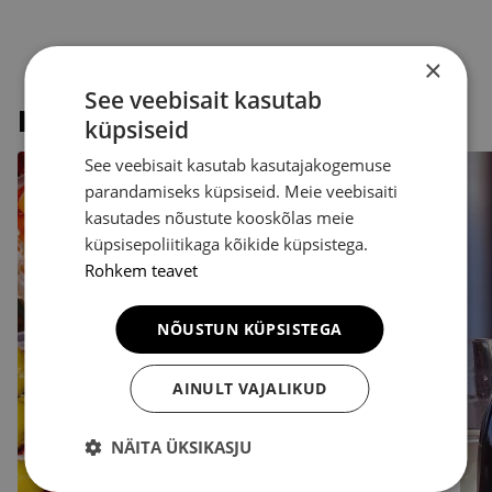
Tutvu teiste
×
See veebisait kasutab
poodidega
küpsiseid
See veebisait kasutab kasutajakogemuse
parandamiseks küpsiseid. Meie veebisaiti
FIE Tatjana Ratshinskaja
kasutades nõustute kooskõlas meie
küpsisepoliitikaga kõikide küpsistega.
Rohkem teavet
NÕUSTUN KÜPSISTEGA
AINULT VAJALIKUD
NÄITA ÜKSIKASJU