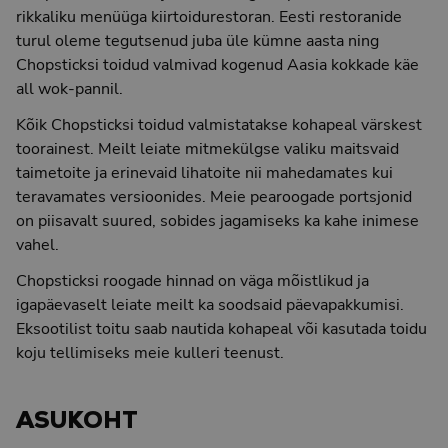
rikkaliku menüüga kiirtoidurestoran. Eesti restoranide
turul oleme tegutsenud juba üle kümne aasta ning
Chopsticksi toidud valmivad kogenud Aasia kokkade käe
all wok-pannil.
Kõik Chopsticksi toidud valmistatakse kohapeal värskest
toorainest. Meilt leiate mitmekülgse valiku maitsvaid
taimetoite ja erinevaid lihatoite nii mahedamates kui
teravamates versioonides. Meie pearoogade portsjonid
on piisavalt suured, sobides jagamiseks ka kahe inimese
vahel.
Chopsticksi roogade hinnad on väga mõistlikud ja
igapäevaselt leiate meilt ka soodsaid päevapakkumisi.
Eksootilist toitu saab nautida kohapeal või kasutada toidu
koju tellimiseks meie kulleri teenust.
ASUKOHT