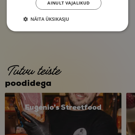
AINULT VAJALIKUD
NÄITA ÜKSIKASJU
Tutvu teiste
poodidega
Eugenio's Streetfood