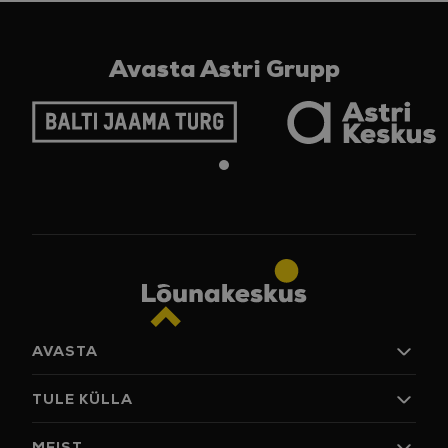
Avasta Astri Grupp
AVASTA
Poed
TULE KÜLLA
Jook ja söök
Arena
Lahtiolekuajad
MEIST